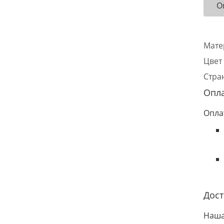
О
Мате
Цвет
Стра
Опл
Опла
Дост
Наша