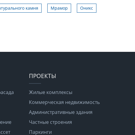
атурального камня
Мрамор
Оникс
ПРОЕКТЫ
фасада
Жилые комплексы
Коммерческая недвижимость
Административные здания
дение
Частные строения
ссет
Паркинги