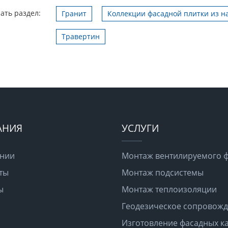
ать раздел:
Гранит
Коллекции фасадной плитки из н
Травертин
АНИЯ
УСЛУГИ
ании
Монтаж вентилируемого 
ты
Монтаж подсистемы
ы
Монтаж теплоизоляции
Геодезическое сопровож
Изготовление фасадных ка