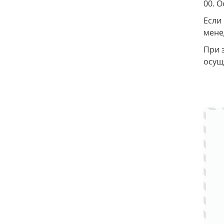
00. 
Если
мене
При з
осущ