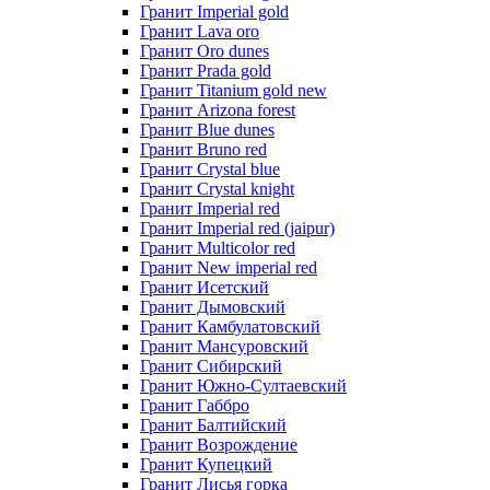
Гранит Imperial gold
Гранит Lava oro
Гранит Oro dunes
Гранит Prada gold
Гранит Titanium gold new
Гранит Arizona forest
Гранит Blue dunes
Гранит Bruno red
Гранит Crystal blue
Гранит Crystal knight
Гранит Imperial red
Гранит Imperial red (jaipur)
Гранит Multicolor red
Гранит New imperial red
Гранит Исетский
Гранит Дымовский
Гранит Камбулатовский
Гранит Мансуровский
Гранит Сибирский
Гранит Южно-Султаевский
Гранит Габбро
Гранит Балтийский
Гранит Возрождение
Гранит Купецкий
Гранит Лисья горка