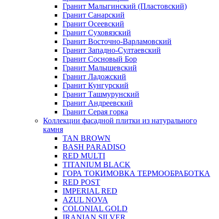
Гранит Малыгинский (Пластовский)
Гранит Санарский
Гранит Осеевский
Гранит Суховязский
Гранит Восточно-Варламовский
Гранит Западно-Султаевский
Гранит Сосновый Бор
Гранит Малышевский
Гранит Ладожский
Гранит Кунгурский
Гранит Ташмурунский
Гранит Андреевский
Гранит Серая горка
Коллекции фасадной плитки из натурального
камня
TAN BROWN
BASH PARADISO
RED MULTI
TITANIUM BLACK
ГОРА ТОКИМОВКА ТЕРМООБРАБОТКА
RED POST
IMPERIAL RED
AZUL NOVA
COLONIAL GOLD
IRANIAN SILVER