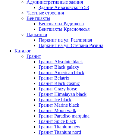
Административные здания
Здание Айвазовского 53
Частные строения
Вентшахты
Вентшахты Радищева
Вентшахты Краснолесья
Паркинги
Паркинг на ул. Разливная
Паркинг на ул. Степана Разина
Каталог
Гранит
Гранит Absolute black
Гранит Black galaxy
Гранит American black
Гранит Belatrix
Гранит Black cosmic
Гранит Crazy horse
Гранит Himalayan black
Гранит Ice black
Гранит Marine black
Гранит Moon walk
Гранит Paradiso marquina
Гранит Spice black
Гранит Titanium new
Гранит Titanium nord