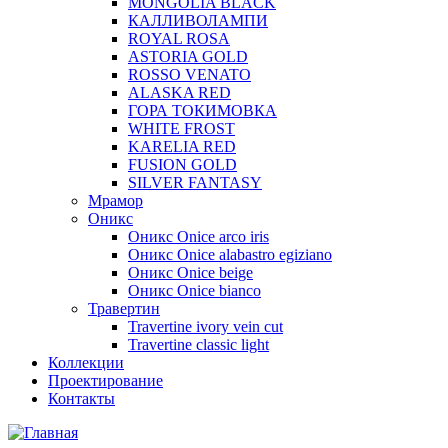
MONGOLIA BLACK
КАЛЛИВОЛАМПИ
ROYAL ROSA
ASTORIA GOLD
ROSSO VENATO
ALASKA RED
ГОРА ТОКИМОВКА
WHITE FROST
KARELIA RED
FUSION GOLD
SILVER FANTASY
Мрамор
Оникс
Оникс Onice arco iris
Оникс Onice alabastro egiziano
Оникс Onice beige
Оникс Onice bianco
Травертин
Travertine ivory vein cut
Travertine classic light
Коллекции
Проектирование
Контакты