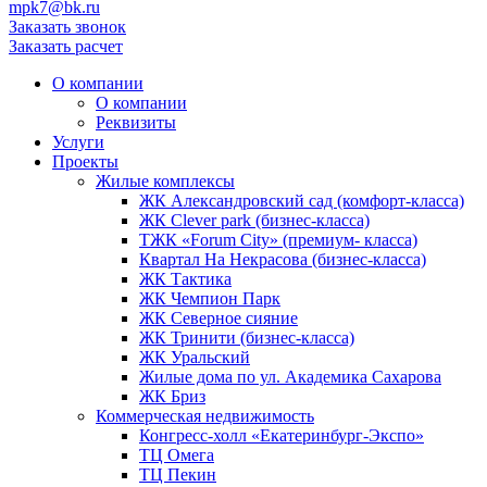
mpk7@bk.ru
Заказать звонок
Заказать расчет
О компании
О компании
Реквизиты
Услуги
Проекты
Жилые комплексы
ЖК Александровский сад (комфорт-класса)
ЖК Clever park (бизнес-класса)
ТЖК «Forum City» (премиум- класса)
Квартал На Некрасова (бизнес-класса)
ЖК Тактика
ЖК Чемпион Парк
ЖК Северное сияние
ЖК Тринити (бизнес-класса)
ЖК Уральский
Жилые дома по ул. Академика Сахарова
ЖК Бриз
Коммерческая недвижимость
Конгресс-холл «Екатеринбург-Экспо»
ТЦ Омега
ТЦ Пекин